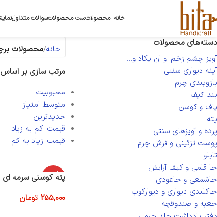
خانه
محصولات
ست محصولات
سوالات متداول
نمایش
دسته‌های محصولات
خانه
محصولات برچس
آویز چشم زخم، و ان یکاد و...
آینه دیواری سنتی
مرتب سازی بر اساس
بازوبندی چرم
محبوبیت
بند کیف
متوسط امتیاز
پاف و کوسن
جدیدترین
پته
قیمت: کم به زیاد
پرده و آویزهای سنتی
قیمت: زیاد به کم
پوست تزئینی و فرش چرم
تابلو
جا قلمی و کیف آرایش
اتمام موج
پته کوسنی سرمه ای
جاشمعی و جاعودی
ودی
جاکلیدی دیواری و دیوارکوب
255,000
تومان
جعبه و صندوقچه
اطلاعات بیشتر
دفتر یادداشت جلد چرمی