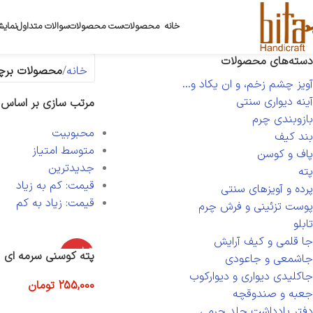
خانه
محصولات
ست محصولات
سوالات متداول
نمایش
دسته‌های محصولات
خانه
محصولات برچس
آویز چشم زخم، و ان یکاد و...
آینه دیواری سنتی
مرتب سازی بر اساس
بازوبندی چرم
محبوبیت
بند کیف
متوسط امتیاز
پاف و کوسن
جدیدترین
پته
قیمت: کم به زیاد
پرده و آویزهای سنتی
قیمت: زیاد به کم
پوست تزئینی و فرش چرم
تابلو
جا قلمی و کیف آرایش
اتمام موج
پته کوسنی سرمه ای
جاشمعی و جاعودی
ودی
جاکلیدی دیواری و دیوارکوب
255,000
تومان
جعبه و صندوقچه
اطلاعات بیشتر
دفتر یادداشت جلد چرمی