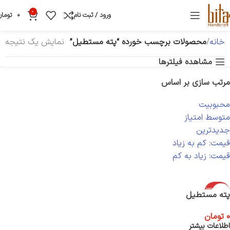
0
ورود / ثبت نام
0
تومان
خانه
محصولات برچسب خورده “پته مستطیل”
نمایش یک نتیجه
مشاهده فیلترها
مرتب سازی بر اساس
محبوبیت
متوسط امتیاز
جدیدترین
قیمت: کم به زیاد
قیمت: زیاد به کم
اتمام موجود
پته مستطیل
ی
0
تومان
اطلاعات بیشتر