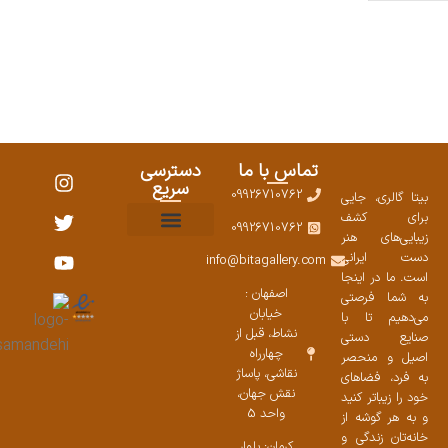
تماس با ما
دسترسی
سریع
09926710762
بیتا گالری، جایی
برای کشف
09926710762
زیبایی‌های هنر
نمایشگاههای صنایع دستی ۱۴۰۳
سوالات متداول
ست محصولات
دست ایرانی
info@bitagallery.com
است. ما در اینجا
اصفهان :
به شما فرصتی
خیابان
می‌دهیم تا با
نشاط، قبل از
صنایع دستی
چهارراه
اصیل و منحصر
نقاشی، پاساژ
به فرد، فضاهای
نقش جهان،
خود را زیباتر کنید
واحد 5
و به هر گوشه از
خانه‌تان زندگی و
کرمان: بلوار