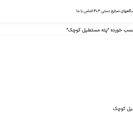
گاههای صنایع دستی ۱۴۰۳
تماس با ما
سب خورده “پته مستطیل کوچک”
طیل کوچک