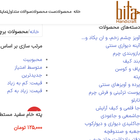
خانه
محصولات
ست محصولات
سوالات متداول
نمایش
دسته‌های محصولات
خانه
محصولات برچ
آویز چشم زخم، و ان یکاد و...
آینه دیواری سنتی
مرتب سازی بر اساس
بازوبندی چرم
محبوبیت
بند کیف
متوسط امتیاز
پاف و کوسن
جدیدترین
پته
قیمت: کم به زیاد
پرده و آویزهای سنتی
قیمت: زیاد به کم
پوست تزئینی و فرش چرم
تابلو
جا قلمی و کیف آرایش
اتمام موج
پته خام سفید مست
جاشمعی و جاعودی
ودی
جاکلیدی دیواری و دیوارکوب
125,000
تومان
جعبه و صندوقچه
اطلاعات بیشتر
دفتر یادداشت جلد چرمی