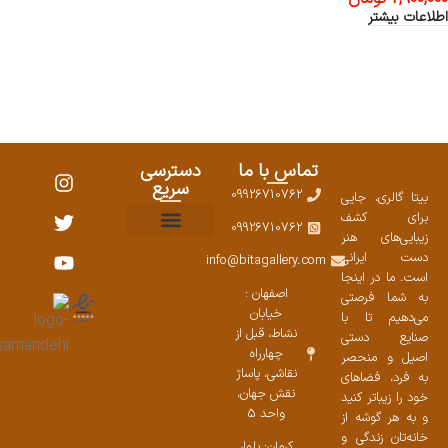
اطلاعات بیشتر
تماس با ما
دسترسی
سریع
09926710762
بیتا گالری، جایی
برای کشف
09926710762
زیبایی‌های هنر
نمایشگاههای صنایع دستی ۱۴۰۳
سوالات متداول
ست محصولات
دست ایرانی
info@bitagallery.com
است. ما در اینجا
اصفهان :
به شما فرصتی
خیابان
می‌دهیم تا با
نشاط، قبل از
صنایع دستی
چهارراه
اصیل و منحصر
نقاشی، پاساژ
به فرد، فضاهای
نقش جهان،
خود را زیباتر کنید
واحد 5
و به هر گوشه از
خانه‌تان زندگی و
کرمان: بلوار