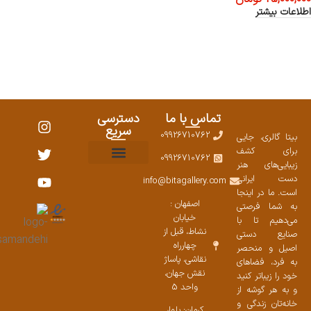
اطلاعات بیشتر
تماس با ما
دسترسی
سریع
09926710762
بیتا گالری، جایی
برای کشف
09926710762
زیبایی‌های هنر
نمایشگاههای صنایع دستی ۱۴۰۳
سوالات متداول
ست محصولات
دست ایرانی
info@bitagallery.com
است. ما در اینجا
اصفهان :
به شما فرصتی
خیابان
می‌دهیم تا با
نشاط، قبل از
صنایع دستی
چهارراه
اصیل و منحصر
نقاشی، پاساژ
به فرد، فضاهای
نقش جهان،
خود را زیباتر کنید
واحد 5
و به هر گوشه از
خانه‌تان زندگی و
کرمان: بلوار