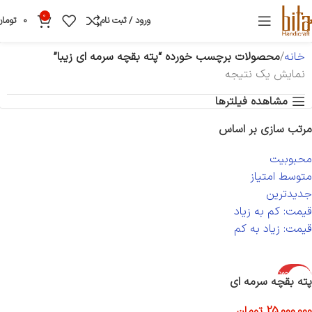
0
ورود / ثبت نام
0
تومان
خانه
محصولات برچسب خورده “پته بقچه سرمه ای زیبا”
نمایش یک نتیجه
مشاهده فیلترها
مرتب سازی بر اساس
محبوبیت
متوسط امتیاز
جدیدترین
قیمت: کم به زیاد
قیمت: زیاد به کم
اتمام موجود
پته بقچه سرمه ای
ی
25,000,000
تومان