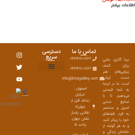
اطلاعات بیشتر
تماس با ما
دسترسی
سریع
09926710762
بیتا گالری، جایی
برای کشف
09926710762
زیبایی‌های هنر
نمایشگاههای صنایع دستی ۱۴۰۳
سوالات متداول
ست محصولات
دست ایرانی
info@bitagallery.com
است. ما در اینجا
اصفهان :
به شما فرصتی
خیابان
می‌دهیم تا با
نشاط، قبل از
صنایع دستی
چهارراه
اصیل و منحصر
نقاشی، پاساژ
به فرد، فضاهای
نقش جهان،
خود را زیباتر کنید
واحد 5
و به هر گوشه از
خانه‌تان زندگی و
کرمان: بلوار