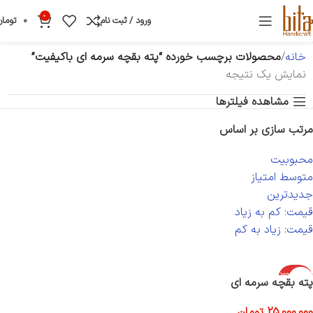
0
ورود / ثبت نام
0
تومان
خانه
محصولات برچسب خورده “پته بقچه سرمه ای باکیفیت”
نمایش یک نتیجه
مشاهده فیلترها
مرتب سازی بر اساس
محبوبیت
متوسط امتیاز
جدیدترین
قیمت: کم به زیاد
قیمت: زیاد به کم
اتمام موجود
پته بقچه سرمه ای
ی
25,000,000
تومان