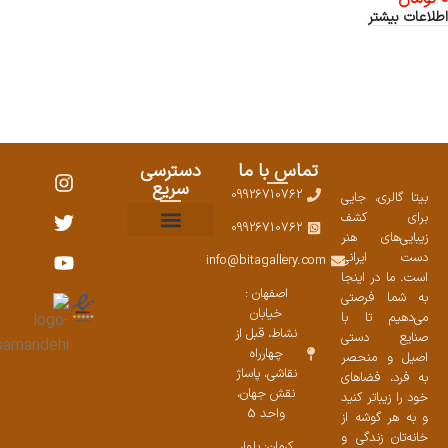
اطلاعات بیشتر
تماس با ما
دسترسی
سریع
09926710762
بیتا گالری، جایی
برای کشف
09926710762
زیبایی‌های هنر
نمایشگاههای صنایع دستی ۱۴۰۳
سوالات متداول
ست محصولات
دست ایرانی
info@bitagallery.com
است. ما در اینجا
اصفهان :
به شما فرصتی
خیابان
می‌دهیم تا با
نشاط، قبل از
صنایع دستی
چهارراه
اصیل و منحصر
نقاشی، پاساژ
به فرد، فضاهای
نقش جهان،
خود را زیباتر کنید
واحد 5
و به هر گوشه از
خانه‌تان زندگی و
کرمان: بلوار