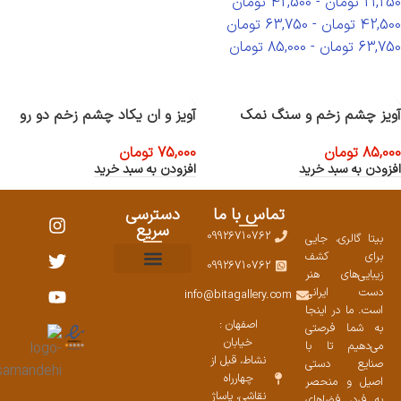
21,250
تومان
-
42,500
تومان
42,500
تومان
-
63,750
تومان
63,750
تومان
-
85,000
تومان
آویز چشم زخم و سنگ نمک
آویز و ان یکاد چشم زخم دو رو
85,000
تومان
75,000
تومان
افزودن به سبد خرید
افزودن به سبد خرید
تماس با ما
دسترسی
سریع
09926710762
بیتا گالری، جایی
برای کشف
09926710762
زیبایی‌های هنر
نمایشگاههای صنایع دستی ۱۴۰۳
سوالات متداول
ست محصولات
دست ایرانی
info@bitagallery.com
است. ما در اینجا
اصفهان :
به شما فرصتی
خیابان
می‌دهیم تا با
نشاط، قبل از
صنایع دستی
چهارراه
اصیل و منحصر
نقاشی، پاساژ
به فرد، فضاهای