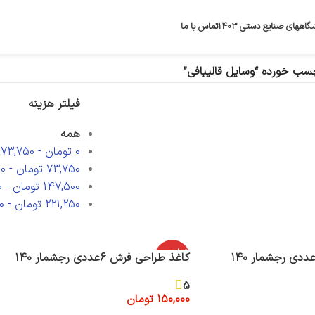
گاههای صنایع دستی ۱۴۰۳
تماس با ما
ب خورده “وسایل قالیبافی”
فیلتر هزینه
همه
0
تومان
-
73,750
73,750
تومان
-
0
147,500
تومان
-
0
221,250
تومان
-
0
اتمام موج
کاغذ طراحی فرش 6عددی رجشمار ۱۴۰
ودی
5
150,000
تومان
اطلاعات بیشتر