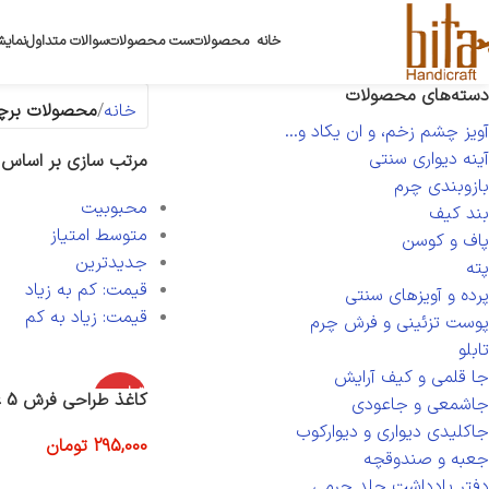
خانه
محصولات
ست محصولات
سوالات متداول
نمایش
دسته‌های محصولات
خانه
محصولات برچس
آویز چشم زخم، و ان یکاد و...
آینه دیواری سنتی
مرتب سازی بر اساس
بازوبندی چرم
محبوبیت
بند کیف
متوسط امتیاز
پاف و کوسن
جدیدترین
پته
قیمت: کم به زیاد
پرده و آویزهای سنتی
قیمت: زیاد به کم
پوست تزئینی و فرش چرم
تابلو
جا قلمی و کیف آرایش
اتمام موج
کاغذ طراحی فرش 5 عددی رجشمار ۱۴۰
جاشمعی و جاعودی
ودی
جاکلیدی دیواری و دیوارکوب
295,000
تومان
جعبه و صندوقچه
اطلاعات بیشتر
دفتر یادداشت جلد چرمی