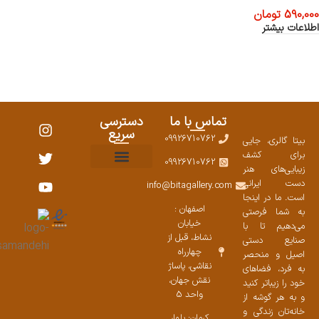
590,000
تومان
اطلاعات بیشتر
تماس با ما
دسترسی
سریع
09926710762
بیتا گالری، جایی
برای کشف
09926710762
زیبایی‌های هنر
نمایشگاههای صنایع دستی ۱۴۰۳
سوالات متداول
ست محصولات
دست ایرانی
info@bitagallery.com
است. ما در اینجا
اصفهان :
به شما فرصتی
خیابان
می‌دهیم تا با
نشاط، قبل از
صنایع دستی
چهارراه
اصیل و منحصر
نقاشی، پاساژ
به فرد، فضاهای
نقش جهان،
خود را زیباتر کنید
واحد 5
و به هر گوشه از
خانه‌تان زندگی و
کرمان: بلوار