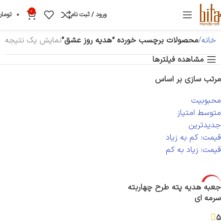
0
ورود / ثبت نام
0
تومان
خانه
محصولات برچسب خورده “هدیه روز عشق”
نمایش یک نتیجه
مشاهده فیلترها
مرتب سازی بر اساس
محبوبیت
متوسط امتیاز
جدیدترین
قیمت: کم به زیاد
قیمت: زیاد به کم
-30%
جعبه هدیه پته طرح چهاربته
سرمه ای
5