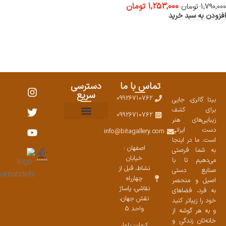
1,253,000
تومان
1,790,000
تومان
افزودن به سبد خرید
تماس با ما
دسترسی
سریع
09926710762
بیتا گالری، جایی
برای کشف
09926710762
زیبایی‌های هنر
نمایشگاههای صنایع دستی ۱۴۰۳
سوالات متداول
ست محصولات
دست ایرانی
info@bitagallery.com
است. ما در اینجا
اصفهان :
به شما فرصتی
خیابان
می‌دهیم تا با
نشاط، قبل از
صنایع دستی
چهارراه
اصیل و منحصر
نقاشی، پاساژ
به فرد، فضاهای
نقش جهان،
خود را زیباتر کنید
واحد 5
و به هر گوشه از
خانه‌تان زندگی و
کرمان: بلوار