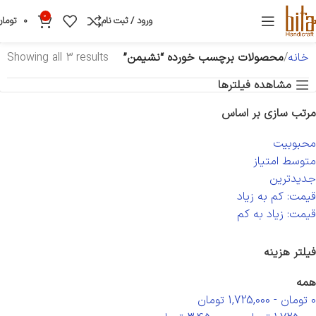
0
ورود / ثبت نام
0
تومان
خانه
محصولات برچسب خورده “نشیمن”
Showing all 3 results
مشاهده فیلترها
مرتب سازی بر اساس
محبوبیت
متوسط امتیاز
جدیدترین
قیمت: کم به زیاد
قیمت: زیاد به کم
فیلتر هزینه
همه
0
تومان
-
1,725,000
تومان