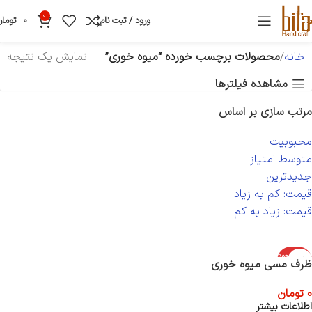
0
ورود / ثبت نام
0
تومان
خانه
محصولات برچسب خورده “میوه خوری”
نمایش یک نتیجه
مشاهده فیلترها
مرتب سازی بر اساس
محبوبیت
متوسط امتیاز
جدیدترین
قیمت: کم به زیاد
قیمت: زیاد به کم
اتمام موجود
ظرف مسی میوه خوری
ی
0
تومان
اطلاعات بیشتر