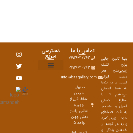
تماس با ما
دسترسی
سریع
09926710762
بیتا گالری، جایی
برای کشف
09926710762
زیبایی‌های هنر
نمایشگاههای صنایع دستی ۱۴۰۳
سوالات متداول
ست محصولات
دست ایرانی
info@bitagallery.com
است. ما در اینجا
اصفهان :
به شما فرصتی
خیابان
می‌دهیم تا با
نشاط، قبل از
صنایع دستی
چهارراه
اصیل و منحصر
نقاشی، پاساژ
به فرد، فضاهای
نقش جهان،
خود را زیباتر کنید
واحد 5
و به هر گوشه از
خانه‌تان زندگی و
کرمان: بلوار