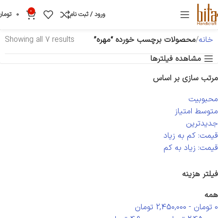
0
ورود / ثبت نام
0
تومان
خانه
محصولات برچسب خورده “مهره”
Showing all 7 results
مشاهده فیلترها
مرتب سازی بر اساس
محبوبیت
متوسط امتیاز
جدیدترین
قیمت: کم به زیاد
قیمت: زیاد به کم
فیلتر هزینه
همه
0
تومان
-
2,450,000
تومان