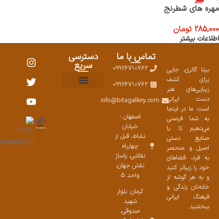
اتمام موجود
مهره های شطرنج
ی
285,000
تومان
اطلاعات بیشتر
تماس با ما
دسترسی
سریع
09926710762
بیتا گالری، جایی
برای کشف
09926710762
زیبایی‌های هنر
نمایشگاههای صنایع دستی ۱۴۰۳
سوالات متداول
ست محصولات
دست ایرانی
info@bitagallery.com
است. ما در اینجا
اصفهان :
به شما فرصتی
خیابان
می‌دهیم تا با
نشاط، قبل از
صنایع دستی
چهارراه
اصیل و منحصر
نقاشی، پاساژ
به فرد، فضاهای
نقش جهان،
خود را زیباتر کنید
واحد 5
و به هر گوشه از
خانه‌تان زندگی و
کرمان: بلوار
فرهنگ ایرانی
شهید
ببخشید.
صدوقی،