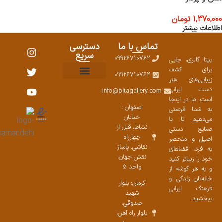
1,370,000
تومان
اطلاعات بیشتر
تماس با ما
دسترسی
سریع
09926710762
بیتا گالری، جایی
برای کشف
09926710762
زیبایی‌های هنر
نمایشگاههای صنایع دستی ۱۴۰۳
سوالات متداول
ست محصولات
دست ایرانی
info@bitagallery.com
است. ما در اینجا
اصفهان :
به شما فرصتی
خیابان
می‌دهیم تا با
نشاط، قبل از
صنایع دستی
چهارراه
اصیل و منحصر
نقاشی، پاساژ
به فرد، فضاهای
نقش جهان،
خود را زیباتر کنید
واحد 5
و به هر گوشه از
خانه‌تان زندگی و
کرمان: بلوار
فرهنگ ایرانی
شهید
ببخشید.
صدوقی،
بلوار راه آهن،