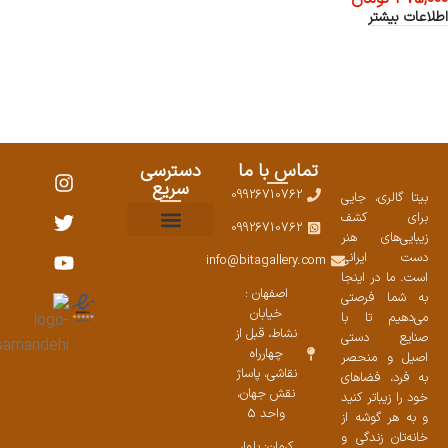
اطلاعات بیشتر
تماس با ما
دسترسی
سریع
09926710762
بیتا گالری، جایی
برای کشف
09926710762
زیبایی‌های هنر
نمایشگاههای صنایع دستی ۱۴۰۳
سوالات متداول
ست محصولات
دست ایرانی
info@bitagallery.com
است. ما در اینجا
اصفهان :
به شما فرصتی
خیابان
می‌دهیم تا با
نشاط، قبل از
صنایع دستی
چهارراه
اصیل و منحصر
نقاشی، پاساژ
به فرد، فضاهای
نقش جهان،
خود را زیباتر کنید
واحد 5
و به هر گوشه از
خانه‌تان زندگی و
کرمان: بلوار