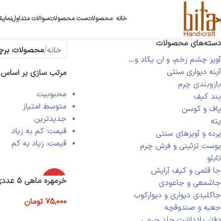
خانه
محصولات
ست محصولات
سوالات متداول
نمایش
دسته‌های محصولات
خانه
محصولات برچ
آویز چشم زخم، و ان یکاد و...
آینه دیواری سنتی
مرتب سازی بر اساس
بازوبندی چرم
محبوبیت
بند کیف
متوسط امتیاز
پاف و کوسن
جدیدترین
پته
قیمت: کم به زیاد
پرده و آویزهای سنتی
قیمت: زیاد به کم
پوست تزئینی و فرش چرم
تابلو
جا قلمی و کیف آرایش
اتمام موج
خرمهره ماهی 5 عددی
جاشمعی و جاعودی
ودی
جاکلیدی دیواری و دیوارکوب
75,000
تومان
جعبه و صندوقچه
اطلاعات بیشتر
دفتر یادداشت جلد چرمی