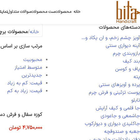
خانه
محصولات
ست محصولات
سوالات متداول
نمایش
دسته‌های محصولات
خانه
محصولات برچس
آویز چشم زخم، و ان یکاد و...
آینه دیواری سنتی
مرتب سازی بر اساس
بازوبندی چرم
محبوبیت
بند کیف
متوسط امتیاز
پاف و کوسن
جدیدترین
پته
قیمت: کم به زیاد
پرده و آویزهای سنتی
قیمت: زیاد به کم
پوست تزئینی و فرش چرم
تابلو
جا قلمی و کیف آرایش
کوزه سفال و فرش دس
جاشمعی و جاعودی
جاکلیدی دیواری و دیوارکوب
4,750,000
تومان
جعبه و صندوقچه
افزودن به سبد خرید
دفتر یادداشت جلد چرمی