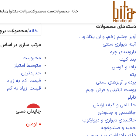
خانه
محصولات
ست محصولات
سوالات متداول
نمایش
دسته‌های محصولات
خانه
محصولات برچ
آویز چشم زخم، و ان یکاد و...
آینه دیواری سنتی
مرتب سازی بر اساس
بازوبندی چرم
محبوبیت
بند کیف
متوسط امتیاز
پاف و کوسن
جدیدترین
پته
قیمت: کم به زیاد
پرده و آویزهای سنتی
قیمت: زیاد به کم
پوست تزئینی و فرش چرم
تابلو
جا قلمی و کیف آرایش
اتمام موج
چایدان مسی
جاشمعی و جاعودی
ودی
جاکلیدی دیواری و دیوارکوب
0
تومان
جعبه و صندوقچه
اطلاعات بیشتر
دفتر یادداشت جلد چرمی