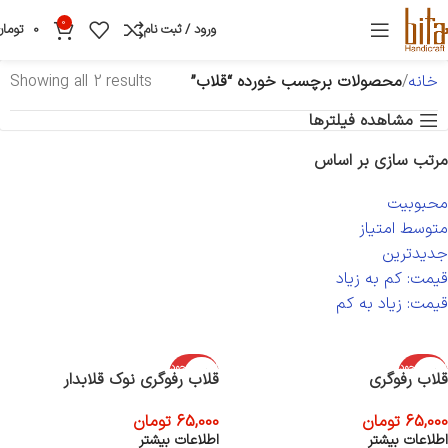
0
ورود / ثبت نام
0
تومان
خانه
محصولات برچسب خورده “قلاب”
Showing all 2 results
مشاهده فیلترها
مرتب سازی بر اساس
محبوبیت
متوسط امتیاز
جدیدترین
قیمت: کم به زیاد
قیمت: زیاد به کم
اتمام موجود
اتمام موجود
قلاب رفوگری
قلاب رفوگری نوک قلابدار
ی
ی
65,000
تومان
65,000
تومان
اطلاعات بیشتر
اطلاعات بیشتر