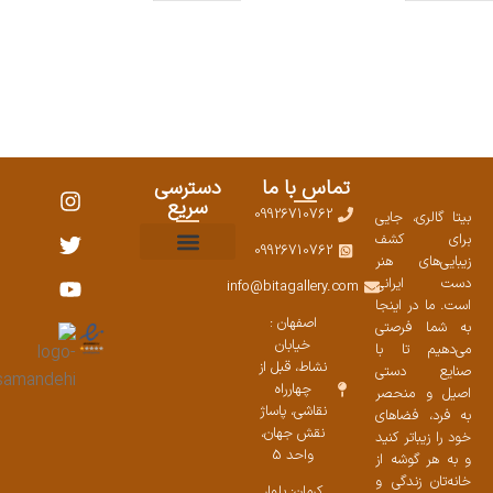
تماس با ما
دسترسی
سریع
09926710762
بیتا گالری، جایی
برای کشف
09926710762
زیبایی‌های هنر
نمایشگاههای صنایع دستی ۱۴۰۳
سوالات متداول
ست محصولات
دست ایرانی
info@bitagallery.com
است. ما در اینجا
اصفهان :
به شما فرصتی
خیابان
می‌دهیم تا با
نشاط، قبل از
صنایع دستی
چهارراه
اصیل و منحصر
نقاشی، پاساژ
به فرد، فضاهای
نقش جهان،
خود را زیباتر کنید
واحد 5
و به هر گوشه از
خانه‌تان زندگی و
کرمان: بلوار