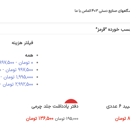
گاههای صنایع دستی ۱۴۰۳
تماس با ما
ب خورده “قرمز”
فیلتر هزینه
همه
0
تومان
-
997,500
997,500
تومان
-
0
1,995,000
تومان
-
2,992,500
تومان
-
عددی
-30%
دفتر یادداشت جلد چرمی
8
تومان
136,500
تومان
195,000
تومان
افزودن به سبد خرید