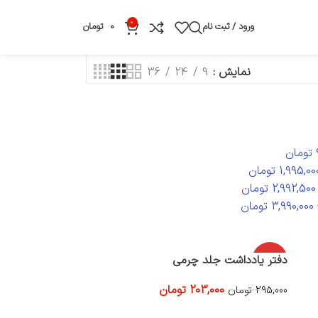
0
ورود / ثبت نام
0
تومان
نمایش
9
24
36
تومان
1,995,00
تومان
2,992,500
تومان
3,990,000
تومان
-31%
دفتر یادداشت جلد چرمی
203,000
تومان
295,000
تومان
افزودن به سبد خرید