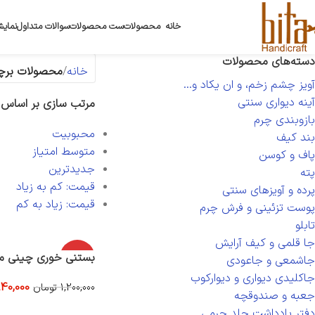
خانه
محصولات
ست محصولات
سوالات متداول
نمایش
دسته‌های محصولات
خانه
محصولات برچس
آویز چشم زخم، و ان یکاد و...
آینه دیواری سنتی
مرتب سازی بر اساس
بازوبندی چرم
محبوبیت
بند کیف
متوسط امتیاز
پاف و کوسن
جدیدترین
پته
قیمت: کم به زیاد
پرده و آویزهای سنتی
قیمت: زیاد به کم
پوست تزئینی و فرش چرم
تابلو
جا قلمی و کیف آرایش
-30%
بستنی خوری چینی میبد 6 
جاشمعی و جاعودی
جاکلیدی دیواری و دیوارکوب
40,000
1,200,000
تومان
جعبه و صندوقچه
افزودن به سبد خرید
دفتر یادداشت جلد چرمی