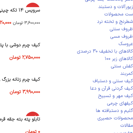
زیورآلات و دستبند
-30%
سرویس 14 تکه چینی میبد
ست محصولات
شطرنج و تخته نرد
20,000
3,600,000
تومان
افزودن به سبد خرید
ظروف سنتی
ظروف مسی
عروسک
کیف چرم دوشی با پت
کالاهای با تخفیف 30 درصدی
2,750,000
تومان
کالاهای زیر ۱۰۰
افزودن به سبد خرید
کفش سنتی
کمربند
کیف چرم زنانه بزرگ ز
کیف سنتی و دستباف
کیف گردنی قرآن و دعا
3,990,000
تومان
کیف مهر و تسبیح
افزودن به سبد خرید
کیفهای چرمی
گلیم و دستبافته ها
اتمام موج
محصولات حصیری
تابلو پته بته جقه قرم
ودی
مقالات
0
تومان