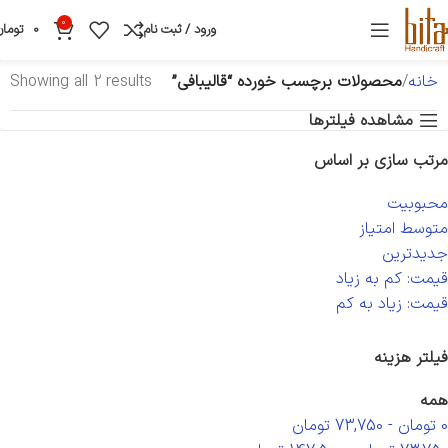
0
ورود / ثبت نام
0
تومان
خانه
محصولات برچسب خورده “قالیبافی”
Showing all 2 results
مشاهده فیلترها
مرتب سازی بر اساس
محبوبیت
متوسط امتیاز
جدیدترین
قیمت: کم به زیاد
قیمت: زیاد به کم
فیلتر هزینه
همه
0
تومان
-
73,750
تومان