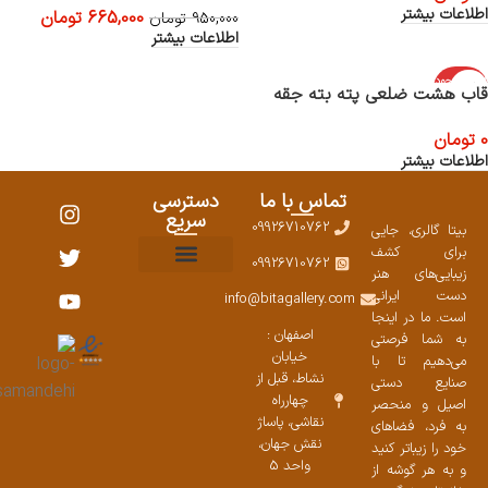
اطلاعات بیشتر
665,000
تومان
950,000
تومان
اطلاعات بیشتر
اتمام موجود
قاب هشت ضلعی پته بته جقه
ی
0
تومان
اطلاعات بیشتر
تماس با ما
دسترسی
سریع
09926710762
بیتا گالری، جایی
برای کشف
09926710762
زیبایی‌های هنر
نمایشگاههای صنایع دستی ۱۴۰۳
سوالات متداول
ست محصولات
دست ایرانی
info@bitagallery.com
است. ما در اینجا
اصفهان :
به شما فرصتی
خیابان
می‌دهیم تا با
نشاط، قبل از
صنایع دستی
چهارراه
اصیل و منحصر
نقاشی، پاساژ
به فرد، فضاهای
نقش جهان،
خود را زیباتر کنید
واحد 5
و به هر گوشه از