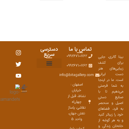
تماس با ما
دسترسی
سریع
09926710762
بیتا گالری، جایی
برای کشف
09926710762
زیبایی‌های هنر
نمایشگاههای صنایع دستی ۱۴۰۳
سوالات متداول
ست محصولات
دست ایرانی
info@bitagallery.com
است. ما در اینجا
اصفهان :
به شما فرصتی
خیابان
می‌دهیم تا با
نشاط، قبل از
صنایع دستی
چهارراه
اصیل و منحصر
نقاشی، پاساژ
به فرد، فضاهای
نقش جهان،
خود را زیباتر کنید
واحد 5
و به هر گوشه از
خانه‌تان زندگی و
کرمان: بلوار