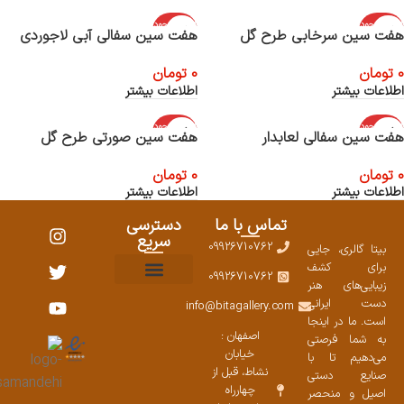
اتمام موجود
اتمام موجود
هفت سین سرخابی طرح گل
هفت سین سفالی آبی لاجوردی
ی
ی
0
تومان
0
تومان
اطلاعات بیشتر
اطلاعات بیشتر
اتمام موجود
اتمام موجود
هفت سین سفالی لعابدار
هفت سین صورتی طرح گل
ی
ی
0
تومان
0
تومان
اطلاعات بیشتر
اطلاعات بیشتر
تماس با ما
دسترسی
سریع
09926710762
بیتا گالری، جایی
برای کشف
09926710762
زیبایی‌های هنر
نمایشگاههای صنایع دستی ۱۴۰۳
سوالات متداول
ست محصولات
دست ایرانی
info@bitagallery.com
است. ما در اینجا
اصفهان :
به شما فرصتی
خیابان
می‌دهیم تا با
نشاط، قبل از
صنایع دستی
چهارراه
اصیل و منحصر