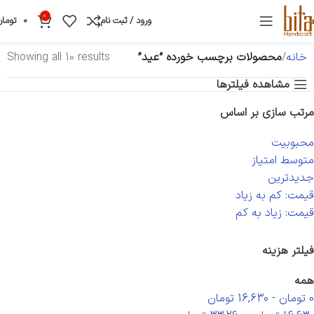
0
ورود / ثبت نام
0
تومان
خانه
محصولات برچسب خورده “عید”
Showing all 10 results
مشاهده فیلترها
مرتب سازی بر اساس
محبوبیت
متوسط امتیاز
جدیدترین
قیمت: کم به زیاد
قیمت: زیاد به کم
فیلتر هزینه
همه
0
تومان
-
16,630
تومان