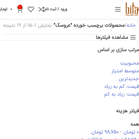
0
ورود / ثبت نام
0
تومان
خانه
محصولات برچسب خورده “عروسک”
نمایش 1–15 از 19 نتیجه
مشاهده فیلترها
مرتب سازی بر اساس
محبوبیت
متوسط امتیاز
جدیدترین
قیمت: کم به زیاد
قیمت: زیاد به کم
فیلتر هزینه
همه
0
تومان
-
98,750
تومان