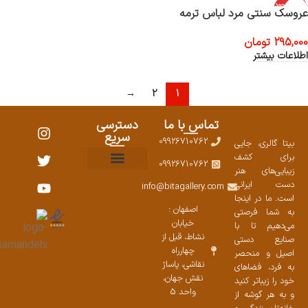
اتمام موجود
عروسک سنتی مرد لباس ترمه
ی
295,000
تومان
اطلاعات بیشتر
→
2
1
تماس با ما
دسترسی
سریع
09926710762
بیتا گالری، جایی
برای کشف
09926710762
زیبایی‌های هنر
نمایشگاههای صنایع دستی ۱۴۰۳
سوالات متداول
ست محصولات
دست ایرانی
info@bitagallery.com
است. ما در اینجا
اصفهان :
به شما فرصتی
خیابان
می‌دهیم تا با
نشاط، قبل از
صنایع دستی
چهارراه
اصیل و منحصر
نقاشی، پاساژ
به فرد، فضاهای
نقش جهان،
خود را زیباتر کنید
واحد 5
و به هر گوشه از