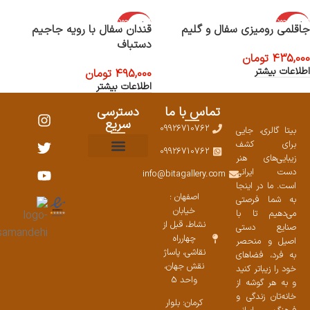
اتمام موجود
اتمام موجود
جاقلمی رومیزی سفال و گلیم
قندان سفال با رویه جاجیم
ی
ی
دستباف
435,000
تومان
اطلاعات بیشتر
495,000
تومان
اطلاعات بیشتر
تماس با ما
دسترسی
سریع
09926710762
بیتا گالری، جایی
برای کشف
09926710762
زیبایی‌های هنر
نمایشگاههای صنایع دستی ۱۴۰۳
سوالات متداول
ست محصولات
دست ایرانی
info@bitagallery.com
است. ما در اینجا
اصفهان :
به شما فرصتی
خیابان
می‌دهیم تا با
نشاط، قبل از
صنایع دستی
چهارراه
اصیل و منحصر
نقاشی، پاساژ
به فرد، فضاهای
نقش جهان،
خود را زیباتر کنید
واحد 5
و به هر گوشه از
خانه‌تان زندگی و
کرمان: بلوار