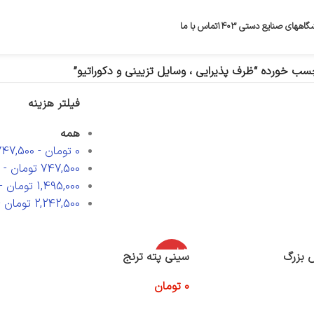
گاههای صنایع دستی ۱۴۰۳
تماس با ما
 خورده “ظرف پذیرایی ، وسایل تزیینی و دکوراتیو”
فیلتر هزینه
همه
0
تومان
-
747,500
747,500
تومان
-
1,495,000
تومان
-
2,242,500
تومان
-
اتمام موج
 بزرگ
سینی پته ترنج
ودی
0
تومان
اطلاعات بیشتر