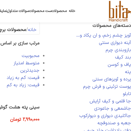
خانه
محصولات
ست محصولات
سوالات متداول
نمایش
دسته‌های محصولات
خانه
محصولات برچسب
آویز چشم زخم، و ان یکاد و...
آینه دیواری سنتی
مرتب سازی بر اساس
بازوبندی چرم
محبوبیت
بند کیف
متوسط امتیاز
پاف و کوسن
جدیدترین
پته
قیمت: کم به زیاد
پرده و آویزهای سنتی
قیمت: زیاد به کم
پوست تزئینی و فرش چرم
تابلو
جا قلمی و کیف آرایش
سینی پته هشت گوش
جاشمعی و جاعودی
جاکلیدی دیواری و دیوارکوب
2,990,000
تومان
جعبه و صندوقچه
افزودن به سبد خرید
دفتر یادداشت جلد چرمی