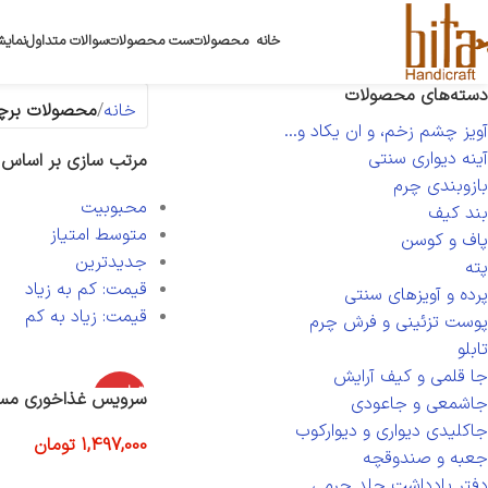
خانه
محصولات
ست محصولات
سوالات متداول
نمایش
دسته‌های محصولات
خانه
محصولات برچ
آویز چشم زخم، و ان یکاد و...
آینه دیواری سنتی
مرتب سازی بر اساس
بازوبندی چرم
محبوبیت
بند کیف
متوسط امتیاز
پاف و کوسن
جدیدترین
پته
قیمت: کم به زیاد
پرده و آویزهای سنتی
قیمت: زیاد به کم
پوست تزئینی و فرش چرم
تابلو
جا قلمی و کیف آرایش
اتمام موج
سرویس غذاخوری مسی ۱۱ 
جاشمعی و جاعودی
ودی
جاکلیدی دیواری و دیوارکوب
1,497,000
تومان
جعبه و صندوقچه
اطلاعات بیشتر
دفتر یادداشت جلد چرمی