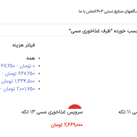
گاههای صنایع دستی ۱۴۰۳
تماس با ما
سب خورده “ظرف غذاخوری مسی”
فیلتر هزینه
همه
0
تومان
-
667,250
667,250
تومان
-
0
1,334,500
تومان
-
2,001,750
تومان
-
اتمام موج
تکه
سرویس غذاخوری مسی ۱3 تکه
ودی
2,669,000
تومان
اطلاعات بیشتر