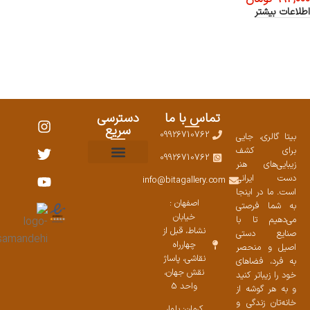
اطلاعات بیشتر
تماس با ما
دسترسی
سریع
09926710762
بیتا گالری، جایی
برای کشف
09926710762
زیبایی‌های هنر
نمایشگاههای صنایع دستی ۱۴۰۳
سوالات متداول
ست محصولات
دست ایرانی
info@bitagallery.com
است. ما در اینجا
اصفهان :
به شما فرصتی
خیابان
می‌دهیم تا با
نشاط، قبل از
صنایع دستی
چهارراه
اصیل و منحصر
نقاشی، پاساژ
به فرد، فضاهای
نقش جهان،
خود را زیباتر کنید
واحد 5
و به هر گوشه از
خانه‌تان زندگی و
کرمان: بلوار