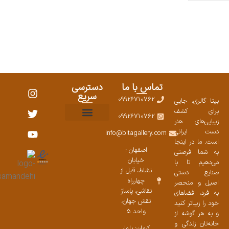
تماس با ما
دسترسی
سریع
09926710762
بیتا گالری، جایی
برای کشف
09926710762
زیبایی‌های هنر
نمایشگاههای صنایع دستی ۱۴۰۳
سوالات متداول
ست محصولات
دست ایرانی
info@bitagallery.com
است. ما در اینجا
اصفهان :
به شما فرصتی
خیابان
می‌دهیم تا با
نشاط، قبل از
صنایع دستی
چهارراه
اصیل و منحصر
نقاشی، پاساژ
به فرد، فضاهای
نقش جهان،
خود را زیباتر کنید
واحد 5
و به هر گوشه از
خانه‌تان زندگی و
کرمان: بلوار