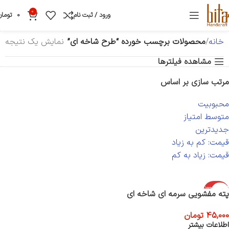
0
ورود / ثبت نام
0
تومان
خانه
محصولات برچسب خورده “طرح شاخه ای”
نمایش یک نتیجه
مشاهده فیلترها
مرتب سازی بر اساس
محبوبیت
متوسط امتیاز
جدیدترین
قیمت: کم به زیاد
قیمت: زیاد به کم
اتمام موجود
پته مفشویی سرمه ای شاخه ای
ی
45,000
تومان
اطلاعات بیشتر