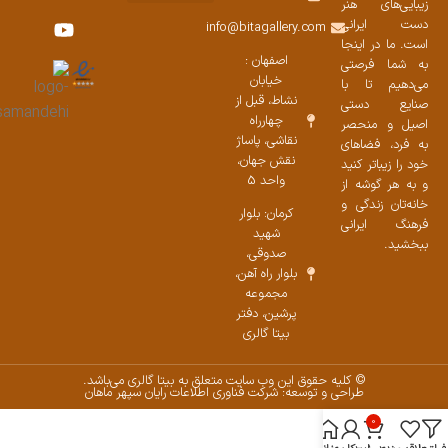
زیبایی‌های هنر
نمایشگاههای صنایع دستی ۱۴۰۳
سوالات متداول
ست محصولات
دست ایرانی
info@bitagallery.com
است. ما در اینجا
اصفهان :
به شما فرصتی
خیابان
می‌دهیم تا با
نشاط، قبل از
صنایع دستی
چهارراه
اصیل و منحصر
نقاشی، پاساژ
به فرد، فضاهای
نقش جهان،
خود را زیباتر کنید
واحد 5
و به هر گوشه از
خانه‌تان زندگی و
کرمان: بلوار
فرهنگ ایرانی
شهید
ببخشید.
صدوقی،
بلوار راه آهن،
مجموعه
پرشین،‌ دفتر
بیتا گالری
© کلیه حقوق این وب سایت متعلق به بیتا گالری می‌باشد.
طراحی و توسعه: شرکت فناوری اطلاعات رایان سپهر ماهان
0