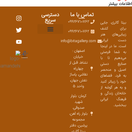
اطلاعات بیشتر
تماس با ما
دسترسی
سریع
09926710762
بیتا گالری، جایی
برای کشف
09926710762
زیبایی‌های هنر
نمایشگاههای صنایع دستی ۱۴۰۳
سوالات متداول
ست محصولات
دست ایرانی
info@bitagallery.com
است. ما در اینجا
اصفهان :
به شما فرصتی
خیابان
می‌دهیم تا با
نشاط، قبل از
صنایع دستی
چهارراه
اصیل و منحصر
نقاشی، پاساژ
به فرد، فضاهای
نقش جهان،
خود را زیباتر کنید
واحد 5
و به هر گوشه از
خانه‌تان زندگی و
کرمان: بلوار
فرهنگ ایرانی
شهید
ببخشید.
صدوقی،
بلوار راه آهن،
مجموعه
پرشین،‌ دفتر
بیتا گالری