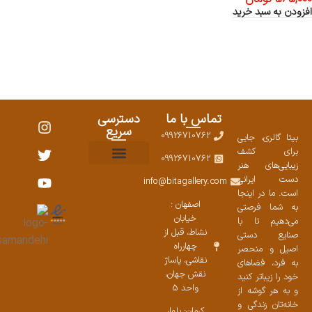
افزودن به سبد خرید
تماس با ما
دسترسی
سریع
09926710762
بیتا گالری، جایی
برای کشف
09926710762
زیبایی‌های هنر
نمایشگاههای صنایع دستی ۱۴۰۳
سوالات متداول
ست محصولات
دست ایرانی
info@bitagallery.com
است. ما در اینجا
اصفهان :
به شما فرصتی
خیابان
می‌دهیم تا با
نشاط، قبل از
صنایع دستی
چهارراه
اصیل و منحصر
نقاشی، پاساژ
به فرد، فضاهای
نقش جهان،
خود را زیباتر کنید
واحد 5
و به هر گوشه از
خانه‌تان زندگی و
کرمان: بلوار