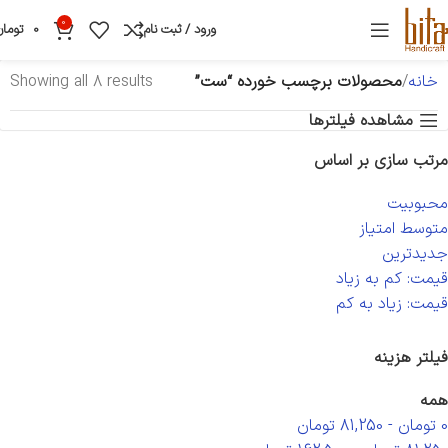
0
ورود / ثبت نام
0
تومان
خانه
محصولات برچسب خورده “ست”
Showing all 8 results
مشاهده فیلترها
مرتب سازی بر اساس
محبوبیت
متوسط امتیاز
جدیدترین
قیمت: کم به زیاد
قیمت: زیاد به کم
فیلتر هزینه
همه
0
تومان
-
81,250
تومان