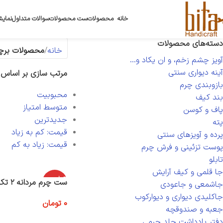
خانه
محصولات
ست محصولات
سوالات متداول
نمایش
دسته‌های محصولات
خانه
محصولات برچس
آویز چشم زخم، و ان یکاد و...
آینه دیواری سنتی
مرتب سازی بر اساس
بازوبندی چرم
محبوبیت
بند کیف
متوسط امتیاز
پاف و کوسن
جدیدترین
پته
قیمت: کم به زیاد
پرده و آویزهای سنتی
قیمت: زیاد به کم
پوست تزئینی و فرش چرم
تابلو
جا قلمی و کیف آرایش
اتمام موج
ست چرم مردانه ۲ تکه
جاشمعی و جاعودی
ودی
جاکلیدی دیواری و دیوارکوب
0
تومان
جعبه و صندوقچه
اطلاعات بیشتر
دفتر یادداشت جلد چرمی