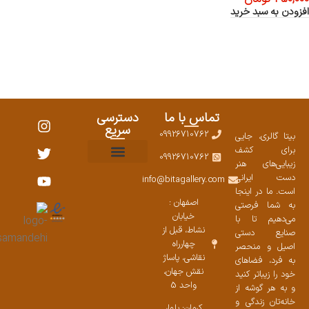
افزودن به سبد خرید
تماس با ما
دسترسی
سریع
09926710762
بیتا گالری، جایی
برای کشف
09926710762
زیبایی‌های هنر
نمایشگاههای صنایع دستی ۱۴۰۳
سوالات متداول
ست محصولات
دست ایرانی
info@bitagallery.com
است. ما در اینجا
اصفهان :
به شما فرصتی
خیابان
می‌دهیم تا با
نشاط، قبل از
صنایع دستی
چهارراه
اصیل و منحصر
نقاشی، پاساژ
به فرد، فضاهای
نقش جهان،
خود را زیباتر کنید
واحد 5
و به هر گوشه از
خانه‌تان زندگی و
کرمان: بلوار