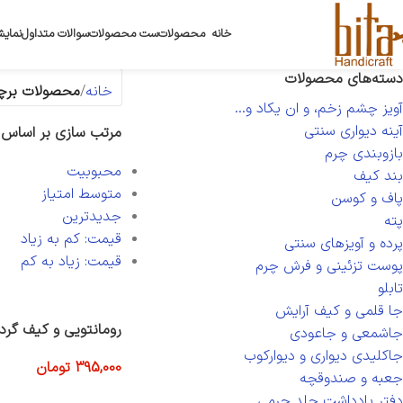
خانه
محصولات
ست محصولات
سوالات متداول
نمایش
دسته‌های محصولات
خانه
محصولات برچس
آویز چشم زخم، و ان یکاد و...
آینه دیواری سنتی
مرتب سازی بر اساس
بازوبندی چرم
محبوبیت
بند کیف
متوسط امتیاز
پاف و کوسن
جدیدترین
پته
قیمت: کم به زیاد
پرده و آویزهای سنتی
قیمت: زیاد به کم
پوست تزئینی و فرش چرم
تابلو
جا قلمی و کیف آرایش
رومانتویی و کیف گرد
جاشمعی و جاعودی
جاکلیدی دیواری و دیوارکوب
395,000
تومان
جعبه و صندوقچه
افزودن به سبد خرید
دفتر یادداشت جلد چرمی