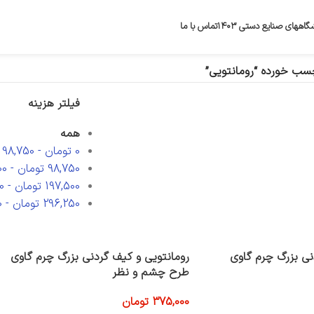
گاههای صنایع دستی ۱۴۰۳
تماس با ما
ب خورده “رومانتویی”
فیلتر هزینه
همه
0
تومان
-
98,750
98,750
تومان
-
00
197,500
تومان
-
0
296,250
تومان
-
0
نی بزرگ چرم گاوی
رومانتویی و کیف گردنی بزرگ چرم گاوی
طرح چشم و نظر
375,000
تومان