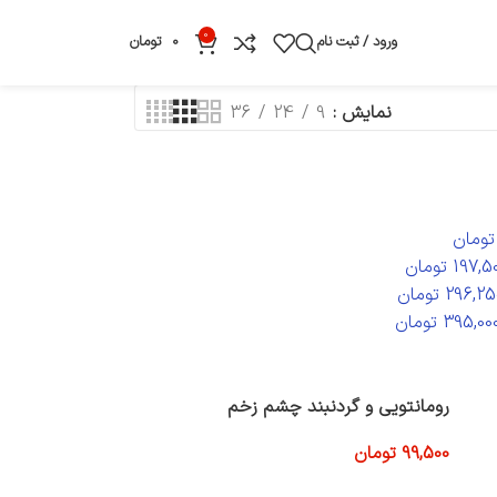
0
ورود / ثبت نام
0
تومان
نمایش
9
24
36
تومان
197,5
تومان
296,25
تومان
395,00
تومان
رومانتویی و گردنبند چشم زخم
99,500
تومان
افزودن به سبد خرید