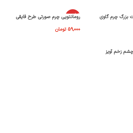
افزودن به سبد خرید
اتمام موج
ت بزرگ چرم گاوی
رومانتویی چرم صورتی طرح قایقی
ودی
59,000
تومان
اطلاعات بیشتر
 چشم زخم آویز