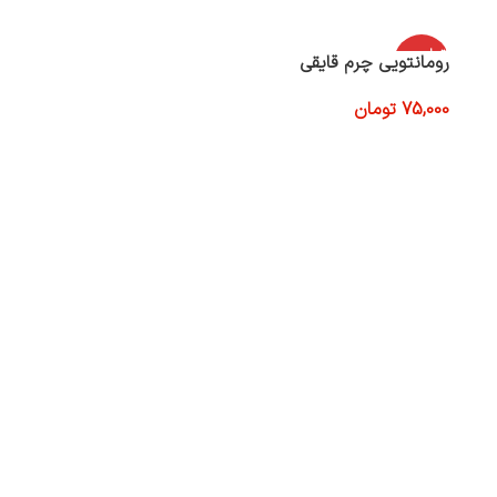
اتمام موج
رومانتویی چرم قایقی
ودی
75,000
تومان
اطلاعات بیشتر