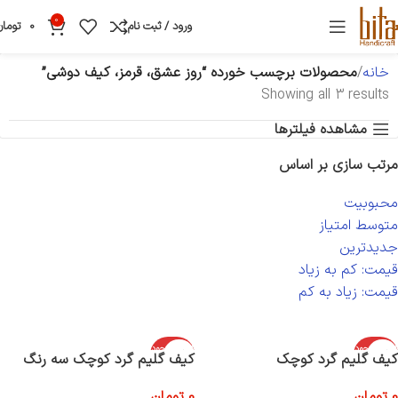
0
ورود / ثبت نام
0
تومان
خانه
محصولات برچسب خورده “روز عشق، قرمز، کیف دوشی”
Showing all 3 results
مشاهده فیلترها
مرتب سازی بر اساس
محبوبیت
متوسط امتیاز
جدیدترین
قیمت: کم به زیاد
قیمت: زیاد به کم
اتمام موجود
اتمام موجود
کیف گلیم گرد کوچک
کیف گلیم گرد کوچک سه رنگ
ی
ی
0
تومان
0
تومان