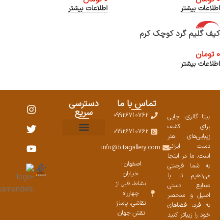
اطلاعات بیشتر
اطلاعات بیشتر
اتمام موجود
کیف گلیم گرد کوچک کرم
ی
0
تومان
اطلاعات بیشتر
تماس با ما
دسترسی
سریع
09926710762
بیتا گالری، جایی
برای کشف
09926710762
زیبایی‌های هنر
نمایشگاههای صنایع دستی ۱۴۰۳
سوالات متداول
ست محصولات
دست ایرانی
info@bitagallery.com
است. ما در اینجا
اصفهان :
به شما فرصتی
خیابان
می‌دهیم تا با
نشاط، قبل از
صنایع دستی
چهارراه
اصیل و منحصر
نقاشی، پاساژ
به فرد، فضاهای
نقش جهان،
خود را زیباتر کنید