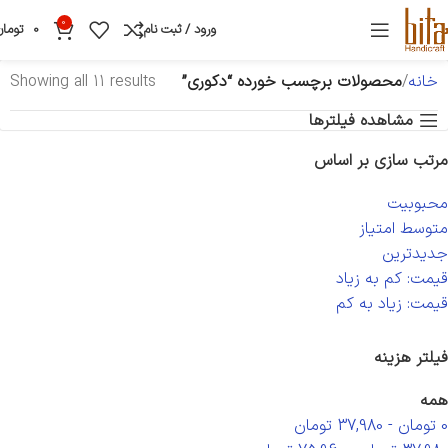
0
ورود / ثبت نام
0
تومان
خانه
محصولات برچسب خورده “دکوری”
Showing all 11 results
مشاهده فیلترها
مرتب سازی بر اساس
محبوبیت
متوسط امتیاز
جدیدترین
قیمت: کم به زیاد
قیمت: زیاد به کم
فیلتر هزینه
همه
0
تومان
-
37,980
تومان