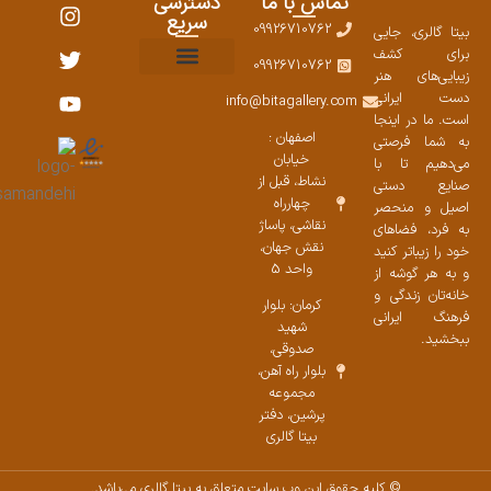
تماس با ما
دسترسی
سریع
09926710762
بیتا گالری، جایی
برای کشف
09926710762
زیبایی‌های هنر
نمایشگاههای صنایع دستی ۱۴۰۳
سوالات متداول
ست محصولات
دست ایرانی
info@bitagallery.com
است. ما در اینجا
اصفهان :
به شما فرصتی
خیابان
می‌دهیم تا با
نشاط، قبل از
صنایع دستی
چهارراه
اصیل و منحصر
نقاشی، پاساژ
به فرد، فضاهای
نقش جهان،
خود را زیباتر کنید
واحد 5
و به هر گوشه از
خانه‌تان زندگی و
کرمان: بلوار
فرهنگ ایرانی
شهید
ببخشید.
صدوقی،
بلوار راه آهن،
مجموعه
پرشین،‌ دفتر
بیتا گالری
© کلیه حقوق این وب سایت متعلق به بیتا گالری می‌باشد.