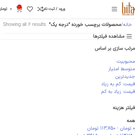
0
ورود / ثبت نام
0
تومان
خانه
محصولات برچسب خورده “درجه یک”
Showing all 6 results
مشاهده فیلترها
مرتب سازی بر اساس
محبوبیت
متوسط امتیاز
جدیدترین
قیمت: کم به زیاد
قیمت: زیاد به کم
فیلتر هزینه
همه
0
تومان
-
113,750
تومان