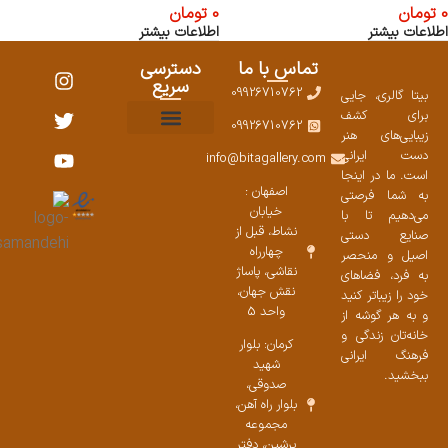
0
تومان
0
تومان
اطلاعات بیشتر
اطلاعات بیشتر
تماس با ما
دسترسی
سریع
09926710762
بیتا گالری، جایی
برای کشف
09926710762
زیبایی‌های هنر
نمایشگاههای صنایع دستی ۱۴۰۳
سوالات متداول
ست محصولات
دست ایرانی
info@bitagallery.com
است. ما در اینجا
اصفهان :
به شما فرصتی
خیابان
می‌دهیم تا با
نشاط، قبل از
صنایع دستی
چهارراه
اصیل و منحصر
نقاشی، پاساژ
به فرد، فضاهای
نقش جهان،
خود را زیباتر کنید
واحد 5
و به هر گوشه از
خانه‌تان زندگی و
کرمان: بلوار
فرهنگ ایرانی
شهید
ببخشید.
صدوقی،
بلوار راه آهن،
مجموعه
پرشین،‌ دفتر