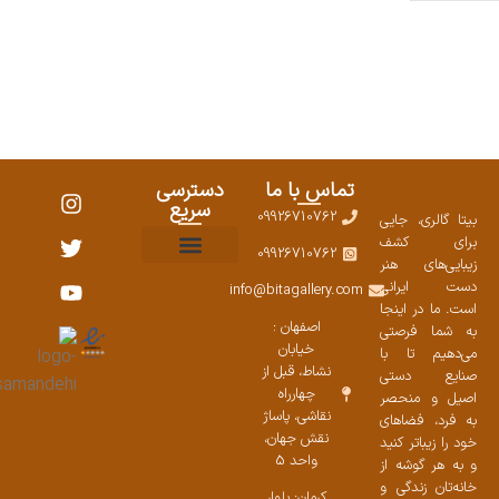
تماس با ما
دسترسی
سریع
09926710762
بیتا گالری، جایی
برای کشف
09926710762
زیبایی‌های هنر
نمایشگاههای صنایع دستی ۱۴۰۳
سوالات متداول
ست محصولات
دست ایرانی
info@bitagallery.com
است. ما در اینجا
اصفهان :
به شما فرصتی
خیابان
می‌دهیم تا با
نشاط، قبل از
صنایع دستی
چهارراه
اصیل و منحصر
نقاشی، پاساژ
به فرد، فضاهای
نقش جهان،
خود را زیباتر کنید
واحد 5
و به هر گوشه از
خانه‌تان زندگی و
کرمان: بلوار