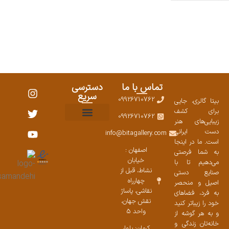
تماس با ما
دسترسی
سریع
09926710762
بیتا گالری، جایی
برای کشف
09926710762
زیبایی‌های هنر
نمایشگاههای صنایع دستی ۱۴۰۳
سوالات متداول
ست محصولات
دست ایرانی
info@bitagallery.com
است. ما در اینجا
اصفهان :
به شما فرصتی
خیابان
می‌دهیم تا با
نشاط، قبل از
صنایع دستی
چهارراه
اصیل و منحصر
نقاشی، پاساژ
به فرد، فضاهای
نقش جهان،
خود را زیباتر کنید
واحد 5
و به هر گوشه از
خانه‌تان زندگی و
کرمان: بلوار