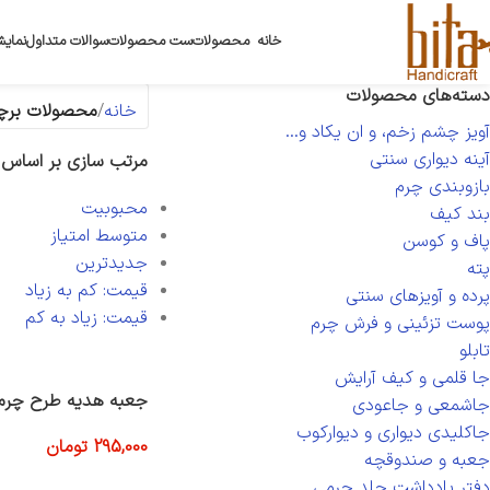
خانه
محصولات
ست محصولات
سوالات متداول
نمایش
دسته‌های محصولات
خانه
محصولات برچ
آویز چشم زخم، و ان یکاد و...
آینه دیواری سنتی
مرتب سازی بر اساس
بازوبندی چرم
محبوبیت
بند کیف
متوسط امتیاز
پاف و کوسن
جدیدترین
پته
قیمت: کم به زیاد
پرده و آویزهای سنتی
قیمت: زیاد به کم
پوست تزئینی و فرش چرم
تابلو
جا قلمی و کیف آرایش
جعبه هدیه طرح چرم 
جاشمعی و جاعودی
جاکلیدی دیواری و دیوارکوب
295,000
تومان
جعبه و صندوقچه
افزودن به سبد خرید
دفتر یادداشت جلد چرمی