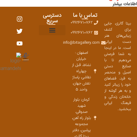
اطلاعات بیشتر
تماس با ما
دسترسی
سریع
09926710762
بیتا گالری، جایی
برای کشف
09926710762
زیبایی‌های هنر
نمایشگاههای صنایع دستی ۱۴۰۳
سوالات متداول
ست محصولات
دست ایرانی
info@bitagallery.com
است. ما در اینجا
اصفهان :
به شما فرصتی
خیابان
می‌دهیم تا با
نشاط، قبل از
صنایع دستی
چهارراه
اصیل و منحصر
نقاشی، پاساژ
به فرد، فضاهای
نقش جهان،
خود را زیباتر کنید
واحد 5
و به هر گوشه از
خانه‌تان زندگی و
کرمان: بلوار
فرهنگ ایرانی
شهید
ببخشید.
صدوقی،
بلوار راه آهن،
مجموعه
پرشین،‌ دفتر
بیتا گالری