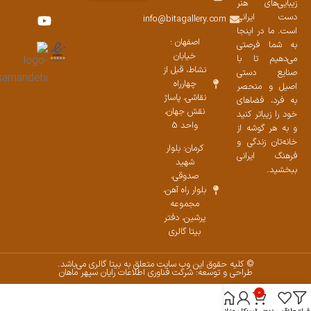
زیبایی‌های هنر
نمایشگاههای صنایع دستی ۱۴۰۳
سوالات متداول
ست محصولات
دست ایرانی
info@bitagallery.com
است. ما در اینجا
اصفهان :
به شما فرصتی
خیابان
می‌دهیم تا با
نشاط، قبل از
صنایع دستی
چهارراه
اصیل و منحصر
نقاشی، پاساژ
به فرد، فضاهای
نقش جهان،
خود را زیباتر کنید
واحد 5
و به هر گوشه از
خانه‌تان زندگی و
کرمان: بلوار
فرهنگ ایرانی
شهید
ببخشید.
صدوقی،
بلوار راه آهن،
مجموعه
پرشین،‌ دفتر
بیتا گالری
© کلیه حقوق این وب سایت متعلق به بیتا گالری می‌باشد.
طراحی و توسعه: شرکت فناوری اطلاعات رایان سپهر ماهان
0