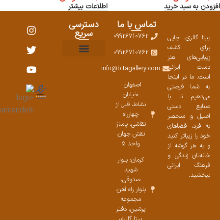
افزودن به سبد خرید
اطلاعات بیشتر
تماس با ما
دسترسی
سریع
09926710762
بیتا گالری، جایی
برای کشف
09926710762
زیبایی‌های هنر
نمایشگاههای صنایع دستی ۱۴۰۳
سوالات متداول
ست محصولات
دست ایرانی
info@bitagallery.com
است. ما در اینجا
اصفهان :
به شما فرصتی
خیابان
می‌دهیم تا با
نشاط، قبل از
صنایع دستی
چهارراه
اصیل و منحصر
نقاشی، پاساژ
به فرد، فضاهای
نقش جهان،
خود را زیباتر کنید
واحد 5
و به هر گوشه از
خانه‌تان زندگی و
کرمان: بلوار
فرهنگ ایرانی
شهید
ببخشید.
صدوقی،
بلوار راه آهن،
مجموعه
پرشین،‌ دفتر
بیتا گالری