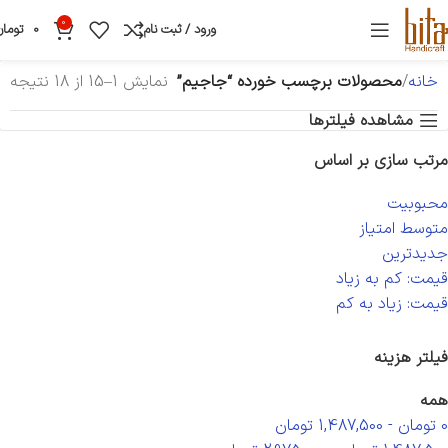
0
ورود / ثبت نام
0
تومان
خانه
محصولات برچسب خورده “جاجیم”
نمایش 1–15 از 18 نتیجه
مشاهده فیلترها
مرتب سازی بر اساس
محبوبیت
متوسط امتیاز
جدیدترین
قیمت: کم به زیاد
قیمت: زیاد به کم
فیلتر هزینه
همه
0
تومان
-
1,487,500
تومان