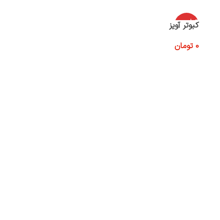
اتمام موج
کبوتر آویز
ودی
0
تومان
اطلاعات بیشتر