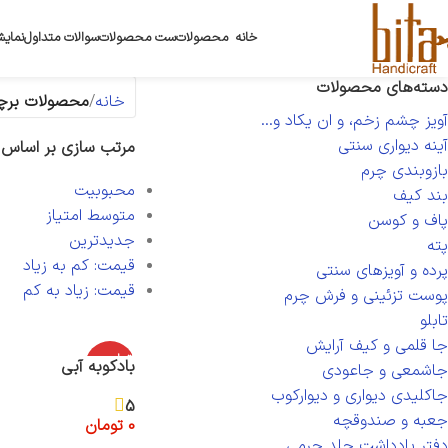
خانه
محصولات
ست محصولات
سوالات متداول
نمایش
دسته‌های محصولات
خانه
محصولات برچس
آویز چشم زخم، و ان یکاد و...
آینه دیواری سنتی
مرتب سازی بر اساس
بازوبندی چرم
محبوبیت
بند کیف
متوسط امتیاز
پاف و کوسن
جدیدترین
پته
قیمت: کم به زیاد
پرده و آویزهای سنتی
قیمت: زیاد به کم
پوست تزئینی و فرش چرم
تابلو
جا قلمی و کیف آرایش
اتمام موج
بادکوبه آبی
جاشمعی و جاعودی
ودی
جاکلیدی دیواری و دیوارکوب
5
جعبه و صندوقچه
0
تومان
دفتر یادداشت جلد چرمی
اطلاعات بیشتر