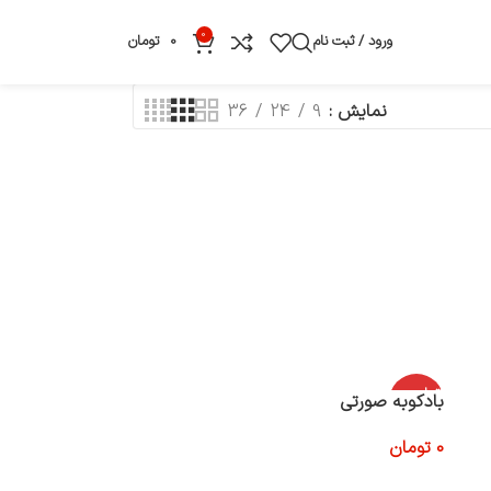
0
ورود / ثبت نام
0
تومان
نمایش
9
24
36
اتمام موج
بادکوبه صورتی
ودی
0
تومان
اطلاعات بیشتر